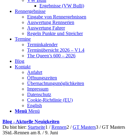
VW Bulli
Ergebnisse (VW Bulli)
Rennergebnisse
Eingabe von Rennergebnissen
Auswertung Rennserien
Auswertung Fahrer
Regeln Punkte und Streicher
Termine
Terminkalender
Terminübersicht 2026 – V1.4
The Queen’s 600 – 2026
Blog
Kontakt
Anfahrt
Öffnungszeiten
Übernachtungsmöglichkeiten
Impressum
Datenschutz
Cookie-Richtlinie (EU)
English
Menü
Menü
Blog - Aktuelle Neuigkeiten
Du bist hier:
Startseite
1
/
Rennen
2
/
GT Masters
3
/
GT Masters
3Std.-Rennen am 8. / 9. Juni