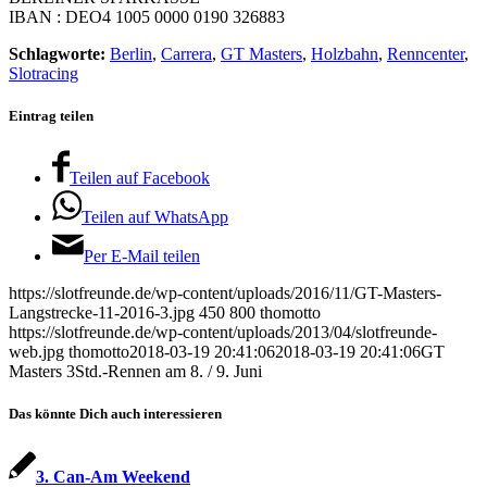
IBAN : DEO4 1005 0000 0190 326883
Schlagworte:
Berlin
,
Carrera
,
GT Masters
,
Holzbahn
,
Renncenter
,
Slotracing
Eintrag teilen
Teilen auf Facebook
Teilen auf WhatsApp
Per E-Mail teilen
https://slotfreunde.de/wp-content/uploads/2016/11/GT-Masters-
Langstrecke-11-2016-3.jpg
450
800
thomotto
https://slotfreunde.de/wp-content/uploads/2013/04/slotfreunde-
web.jpg
thomotto
2018-03-19 20:41:06
2018-03-19 20:41:06
GT
Masters 3Std.-Rennen am 8. / 9. Juni
Das könnte Dich auch interessieren
3. Can-Am Weekend