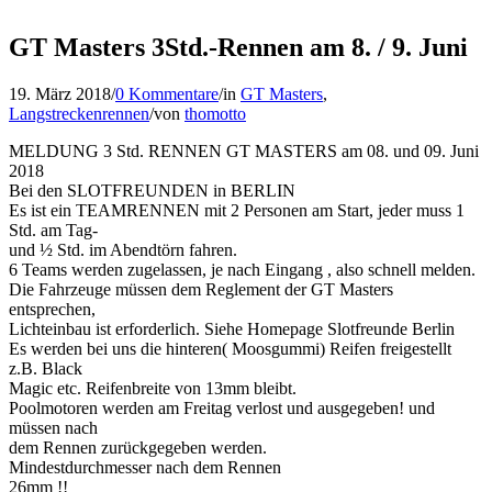
GT Masters 3Std.-Rennen am 8. / 9. Juni
19. März 2018
/
0 Kommentare
/
in
GT Masters
,
Langstreckenrennen
/
von
thomotto
MELDUNG 3 Std. RENNEN GT MASTERS am 08. und 09. Juni
2018
Bei den SLOTFREUNDEN in BERLIN
Es ist ein TEAMRENNEN mit 2 Personen am Start, jeder muss 1
Std. am Tag-
und ½ Std. im Abendtörn fahren.
6 Teams werden zugelassen, je nach Eingang , also schnell melden.
Die Fahrzeuge müssen dem Reglement der GT Masters
entsprechen,
Lichteinbau ist erforderlich. Siehe Homepage Slotfreunde Berlin
Es werden bei uns die hinteren( Moosgummi) Reifen freigestellt
z.B. Black
Magic etc. Reifenbreite von 13mm bleibt.
Poolmotoren werden am Freitag verlost und ausgegeben! und
müssen nach
dem Rennen zurückgegeben werden.
Mindestdurchmesser nach dem Rennen
26mm !!