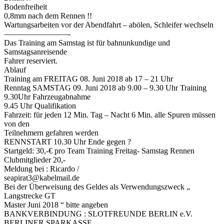
Bodenfreiheit
0,8mm nach dem Rennen !!
Wartungsarbeiten vor der Abendfahrt – abölen, Schleifer wechseln
————————-
Das Training am Samstag ist für bahnunkundige und
Samstagsanreisende
Fahrer reserviert.
Ablauf
Training am FREITAG 08. Juni 2018 ab 17 – 21 Uhr
Renntag SAMSTAG 09. Juni 2018 ab 9.00 – 9.30 Uhr Training
9.30Uhr Fahrzeugabnahme
9.45 Uhr Qualifikation
Fahrzeit: für jeden 12 Min. Tag – Nacht 6 Min. alle Spuren müssen
von den
Teilnehmern gefahren werden
RENNSTART 10.30 Uhr Ende gegen ?
Startgeld: 30,-€ pro Team Training Freitag- Samstag Rennen
Clubmitglieder 20,-
Meldung bei : Ricardo /
seapirat3@kabelmail.de
Bei der Überweisung des Geldes als Verwendungszweck „
Langstrecke GT
Master Juni 2018 “ bitte angeben
BANKVERBINDUNG : SLOTFREUNDE BERLIN e.V.
BERLINER SPARKASSE