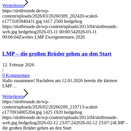
Weiterlesen
https://slotfreunde.de/wp-
content/uploads/2026/03/20260309_202420-scaled-
e1773183940431.jpg
1417
2560
hedgehog
https://slotfreunde.de/wp-content/uploads/2013/04/slotfreunde-
web.jpg
hedgehog
2026-03-11 00:00:54
2026-03-11
00:06:04
Zweites LMP Zwergenrennen 2026
LMP – die großen Brüder gehen an den Start
12. Februar 2026
/
0 Kommentare
Hallo zusammen! Nachdem am 12.01.2026 bereits die kleinen
LMP…
Weiterlesen
https://slotfreunde.de/wp-
content/uploads/2026/02/20260209_210713-scaled-
e1770934005204.jpg
1425
1920
hedgehog
https://slotfreunde.de/wp-content/uploads/2013/04/slotfreunde-
web.jpg
hedgehog
2026-02-12 23:07:24
2026-02-12 23:07:24
LMP –
die großen Brüder gehen an den Start