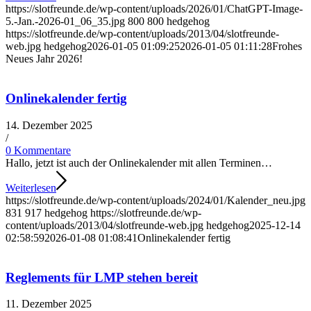
https://slotfreunde.de/wp-content/uploads/2026/01/ChatGPT-Image-
5.-Jan.-2026-01_06_35.jpg
800
800
hedgehog
https://slotfreunde.de/wp-content/uploads/2013/04/slotfreunde-
web.jpg
hedgehog
2026-01-05 01:09:25
2026-01-05 01:11:28
Frohes
Neues Jahr 2026!
Onlinekalender fertig
14. Dezember 2025
/
0 Kommentare
Hallo, jetzt ist auch der Onlinekalender mit allen Terminen…
Weiterlesen
https://slotfreunde.de/wp-content/uploads/2024/01/Kalender_neu.jpg
831
917
hedgehog
https://slotfreunde.de/wp-
content/uploads/2013/04/slotfreunde-web.jpg
hedgehog
2025-12-14
02:58:59
2026-01-08 01:08:41
Onlinekalender fertig
Reglements für LMP stehen bereit
11. Dezember 2025