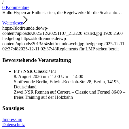
/
0 Kommentare
Hallo Hypercar Enthusiasten, die Regelwerke für die Scaleauto…
Weiterlesen
https://slotfreunde.de/wp-
content/uploads/2025/12/20251107_213220-scaled.jpg
1920
2560
hedgehog
https://slotfreunde.de/wp-
content/uploads/2013/04/slotfreunde-web.jpg
hedgehog
2025-12-11
02:37:48
2025-12-11 02:37:48
Reglements für LMP stehen bereit
Bevorstehende Veranstaltung
FT / NSR Classic / F1
8. August 2026 um 11:00 Uhr – 14:00
Slotfreunde Berlin, Edwin-Redslob-Str. 28, Berlin, 14195,
Deutschland
Zwei NSR Rennen auf Carrera – Classic und Formel 86/89 –
freies Training auf der Holzbahn
Sonstiges
Impressum
Datenschutz