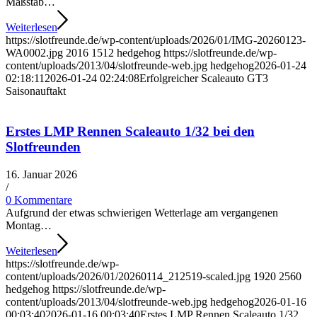
Maßstab…
Weiterlesen
https://slotfreunde.de/wp-content/uploads/2026/01/IMG-20260123-
WA0002.jpg
2016
1512
hedgehog
https://slotfreunde.de/wp-
content/uploads/2013/04/slotfreunde-web.jpg
hedgehog
2026-01-24
02:18:11
2026-01-24 02:24:08
Erfolgreicher Scaleauto GT3
Saisonauftakt
Erstes LMP Rennen Scaleauto 1/32 bei den
Slotfreunden
16. Januar 2026
/
0 Kommentare
Aufgrund der etwas schwierigen Wetterlage am vergangenen
Montag…
Weiterlesen
https://slotfreunde.de/wp-
content/uploads/2026/01/20260114_212519-scaled.jpg
1920
2560
hedgehog
https://slotfreunde.de/wp-
content/uploads/2013/04/slotfreunde-web.jpg
hedgehog
2026-01-16
00:03:40
2026-01-16 00:03:40
Erstes LMP Rennen Scaleauto 1/32