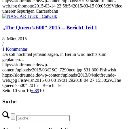
https://slotfreunde.de/wp-content/uploads/2013/04/slotfreunde-
web.jpg
thomotto
2015-03-14 23:58:54
2015-03-15 00:05:39
Video
unserer 6spurigen Carrerabahn
„The Queen’s 600“ 2015 – Bericht Teil 1
8. März 2015
/
1 Kommentar
Da soll nochmal jemand sagen, in Berlin wird nichts zum
geplanten…
https://slotfreunde.de/wp-
content/uploads/2015/03/DSC_7290neu.jpg
531
800
Fishwish
https://slotfreunde.de/wp-content/uploads/2013/04/slotfreunde-
web.jpg
Fishwish
2015-03-08 19:01:29
2018-04-27 15:30:29
„The
Queen’s 600“ 2015 – Bericht Teil 1
Seite 10 von 10
«
‹
8
9
10
Suche