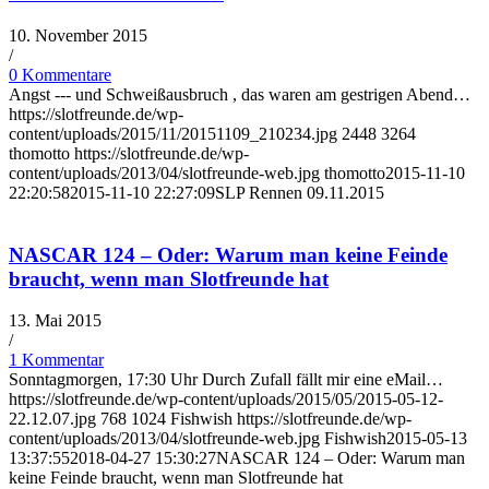
10. November 2015
/
0 Kommentare
Angst --- und Schweißausbruch , das waren am gestrigen Abend…
https://slotfreunde.de/wp-
content/uploads/2015/11/20151109_210234.jpg
2448
3264
thomotto
https://slotfreunde.de/wp-
content/uploads/2013/04/slotfreunde-web.jpg
thomotto
2015-11-10
22:20:58
2015-11-10 22:27:09
SLP Rennen 09.11.2015
NASCAR 124 – Oder: Warum man keine Feinde
braucht, wenn man Slotfreunde hat
13. Mai 2015
/
1 Kommentar
Sonntagmorgen, 17:30 Uhr Durch Zufall fällt mir eine eMail…
https://slotfreunde.de/wp-content/uploads/2015/05/2015-05-12-
22.12.07.jpg
768
1024
Fishwish
https://slotfreunde.de/wp-
content/uploads/2013/04/slotfreunde-web.jpg
Fishwish
2015-05-13
13:37:55
2018-04-27 15:30:27
NASCAR 124 – Oder: Warum man
keine Feinde braucht, wenn man Slotfreunde hat