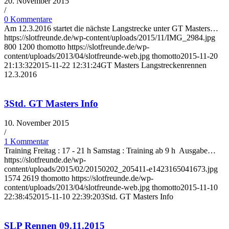
20. November 2015
/
0 Kommentare
Am 12.3.2016 startet die nächste Langstrecke unter GT Masters…
https://slotfreunde.de/wp-content/uploads/2015/11/IMG_2984.jpg
800
1200
thomotto
https://slotfreunde.de/wp-
content/uploads/2013/04/slotfreunde-web.jpg
thomotto
2015-11-20
21:13:32
2015-11-22 12:31:24
GT Masters Langstreckenrennen
12.3.2016
3Std. GT Masters Info
10. November 2015
/
1 Kommentar
Training Freitag : 17 - 21 h Samstag : Training ab 9 h Ausgabe…
https://slotfreunde.de/wp-
content/uploads/2015/02/20150202_205411-e1423165041673.jpg
1574
2619
thomotto
https://slotfreunde.de/wp-
content/uploads/2013/04/slotfreunde-web.jpg
thomotto
2015-11-10
22:38:45
2015-11-10 22:39:20
3Std. GT Masters Info
SLP Rennen 09.11.2015