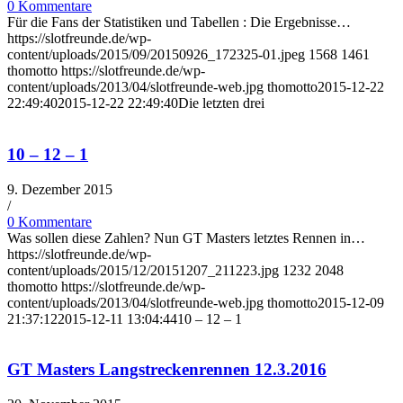
0 Kommentare
Für die Fans der Statistiken und Tabellen : Die Ergebnisse…
https://slotfreunde.de/wp-
content/uploads/2015/09/20150926_172325-01.jpeg
1568
1461
thomotto
https://slotfreunde.de/wp-
content/uploads/2013/04/slotfreunde-web.jpg
thomotto
2015-12-22
22:49:40
2015-12-22 22:49:40
Die letzten drei
10 – 12 – 1
9. Dezember 2015
/
0 Kommentare
Was sollen diese Zahlen? Nun GT Masters letztes Rennen in…
https://slotfreunde.de/wp-
content/uploads/2015/12/20151207_211223.jpg
1232
2048
thomotto
https://slotfreunde.de/wp-
content/uploads/2013/04/slotfreunde-web.jpg
thomotto
2015-12-09
21:37:12
2015-12-11 13:04:44
10 – 12 – 1
GT Masters Langstreckenrennen 12.3.2016