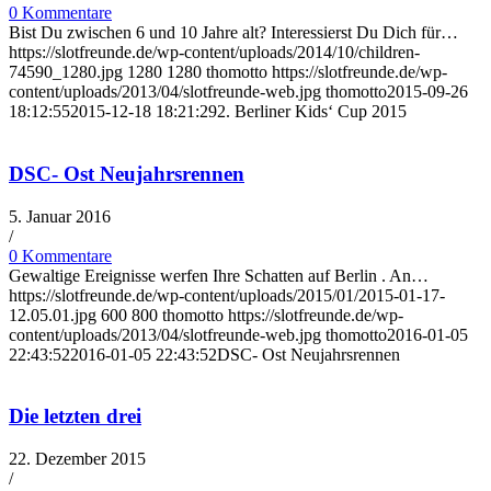
0 Kommentare
Bist Du zwischen 6 und 10 Jahre alt? Interessierst Du Dich für…
https://slotfreunde.de/wp-content/uploads/2014/10/children-
74590_1280.jpg
1280
1280
thomotto
https://slotfreunde.de/wp-
content/uploads/2013/04/slotfreunde-web.jpg
thomotto
2015-09-26
18:12:55
2015-12-18 18:21:29
2. Berliner Kids‘ Cup 2015
DSC- Ost Neujahrsrennen
5. Januar 2016
/
0 Kommentare
Gewaltige Ereignisse werfen Ihre Schatten auf Berlin . An…
https://slotfreunde.de/wp-content/uploads/2015/01/2015-01-17-
12.05.01.jpg
600
800
thomotto
https://slotfreunde.de/wp-
content/uploads/2013/04/slotfreunde-web.jpg
thomotto
2016-01-05
22:43:52
2016-01-05 22:43:52
DSC- Ost Neujahrsrennen
Die letzten drei
22. Dezember 2015
/