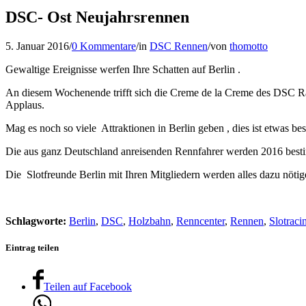
DSC- Ost Neujahrsrennen
5. Januar 2016
/
0 Kommentare
/
in
DSC Rennen
/
von
thomotto
Gewaltige Ereignisse werfen Ihre Schatten auf Berlin .
An diesem Wochenende trifft sich die Creme de la Creme des DSC R
Applaus.
Mag es noch so viele Attraktionen in Berlin geben , dies ist etwas
Die aus ganz Deutschland anreisenden Rennfahrer werden 2016 besti
Die Slotfreunde Berlin mit Ihren Mitgliedern werden alles dazu nötig
Schlagworte:
Berlin
,
DSC
,
Holzbahn
,
Renncenter
,
Rennen
,
Slotraci
Eintrag teilen
Teilen auf Facebook