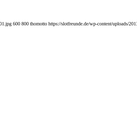
01.jpg
600
800
thomotto
https://slotfreunde.de/wp-content/uploads/20