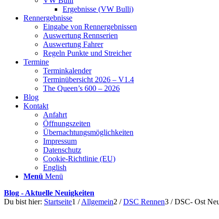
VW Bulli
Ergebnisse (VW Bulli)
Rennergebnisse
Eingabe von Rennergebnissen
Auswertung Rennserien
Auswertung Fahrer
Regeln Punkte und Streicher
Termine
Terminkalender
Terminübersicht 2026 – V1.4
The Queen’s 600 – 2026
Blog
Kontakt
Anfahrt
Öffnungszeiten
Übernachtungsmöglichkeiten
Impressum
Datenschutz
Cookie-Richtlinie (EU)
English
Menü
Menü
Blog - Aktuelle Neuigkeiten
Du bist hier:
Startseite
1
/
Allgemein
2
/
DSC Rennen
3
/
DSC- Ost Neu