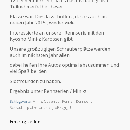
12 Teilnehmern ein, da es das bis dato größte
Teilnehmerfeld in dieser
Klasse war. Dies lässt hoffen , das es auch im
neuen Jahr 2015 , wieder viele
Interessierte an unserer Rennserie mit den
Kyosho Mini-z Karossen gibt.
Unsere großzügigen Schrauberplätze werden
auch im nächsten Jahr allen
dabei helfen Ihre Autos optimal abzustimmen und
viel Spaß bei den
Slotfreunden zu haben.
Ergebnis unter Rennserien / Mini-z
Schlagworte:
Mini-z
,
Queen Lui
,
Rennen
,
Rennserien
,
Schrauberplätze
,
Unsere großzügig U
Eintrag teilen