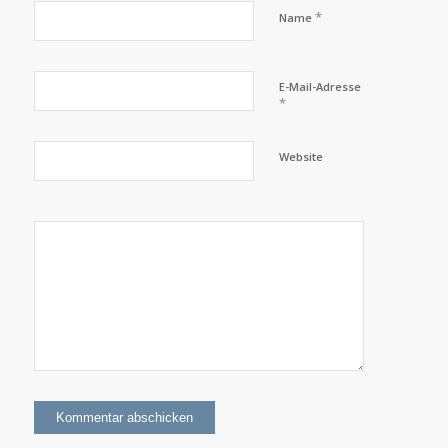
*
Name
E-Mail-Adresse
*
Website
Ja, ich
möchte den
Slotfreunde-
Newsletter
erhalten!