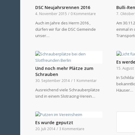
DSC Neujahrsrennen 2016
Bulli-Re
4. November 2015
/
0 Kommentare
7. Oktober
Auch im Jahre des Herrn 2016 ,
Am 30.11.
dürfen wir für die DSC Gemeinde
einmal in 
unser…
Transpor
Es werde
Und noch mehr Plätze zum
15. August
Schrauben
In Schilda
30. September 2014
/
1 Kommentar
bekanntlic
Ausreichend viele Schrauberplätze
Häuser…
sind in einem Slotracing-Verein…
Es wurde geputzt
20. Juli 2014
/
3 Kommentare