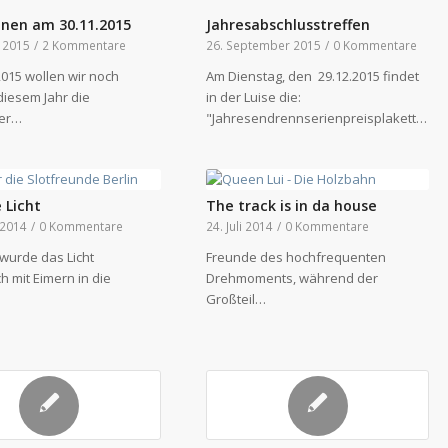
nnen am 30.11.2015
Jahresabschlusstreffen
 2015
/
2 Kommentare
26. September 2015
/
0 Kommentare
2015 wollen wir noch
Am Dienstag, den 29.12.2015 findet
diesem Jahr die
in der Luise die:
ter…
"Jahresendrennserienpreisplakettenverleihung"…
 Licht
The track is in da house
 2014
/
0 Kommentare
24. Juli 2014
/
0 Kommentare
 wurde das Licht
Freunde des hochfrequenten
h mit Eimern in die
Drehmoments, während der
Großteil…