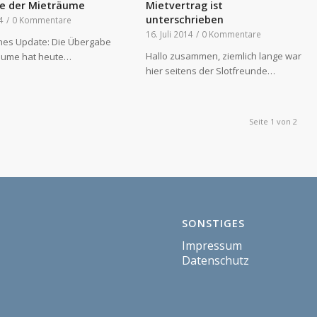
e der Mieträume
Mietvertrag ist
unterschrieben
4
/
0 Kommentare
16. Juli 2014
/
0 Kommentare
eines Update: Die Übergabe
Hallo zusammen, ziemlich lange war
äume hat heute…
hier seitens der Slotfreunde…
Seite 1 von 2
SONSTIGES
Impressum
Datenschutz