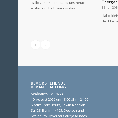
Übergab
Hallo zusammen, da es uns heute
18. Juli 201
einfach zu heiß war um das…
Hallo, kl
der Mietr
1
2
BEVORSTEHENDE
VERANSTALTUNG
Scaleauto LMP 1/24
10. August 2026 um 18:00 Uhr – 21:00
Slotfreunde Berlin, Edwin-Redslob-
Str. 28, Berlin, 14195, Deutschland
Scaleauto Hypercars auf Jagd nach