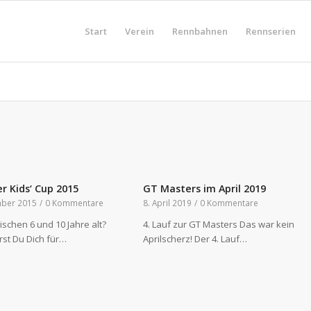
Start
Verein
Rennbahnen
Rennserien
er Kids‘ Cup 2015
GT Masters im April 2019
mber 2015
/
0 Kommentare
8. April 2019
/
0 Kommentare
ischen 6 und 10 Jahre alt?
4. Lauf zur GT Masters Das war kein
rst Du Dich für…
Aprilscherz! Der 4. Lauf…