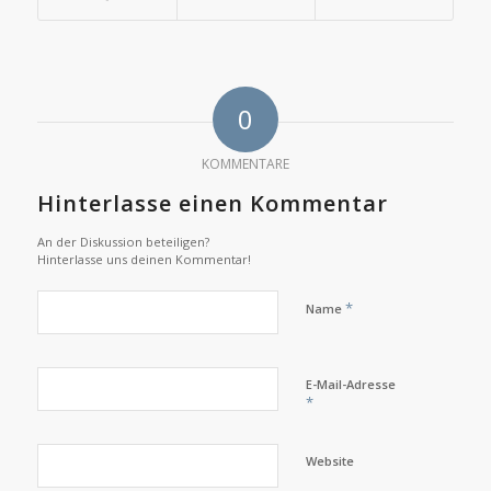
0
KOMMENTARE
Hinterlasse einen Kommentar
An der Diskussion beteiligen?
Hinterlasse uns deinen Kommentar!
*
Name
E-Mail-Adresse
*
Website