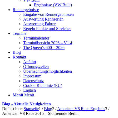
VW Bulli
Ergebnisse (VW Bulli)
Rennergebnisse
Eingabe von Rennergebnissen
Auswertung Rennserien
Auswertung Fahrer
Regeln Punkte und Streicher
Termine
Terminkalender
Terminübersicht 2026 – V1.4
The Queen’s 600 – 2026
Blog
Kontakt
Anfahrt
Öffnungszeiten
Übernachtungsmöglichkeiten
Impressum
Datenschutz
Cookie-Richtlinie (EU)
English
Menü
Menü
Blog - Aktuelle Neuigkeiten
Du bist hier:
Startseite
1
/
Blog
2
/
American V8 Race Ergebnis
3
/
American V8 Race 2015 – Slotfreunde Berlin