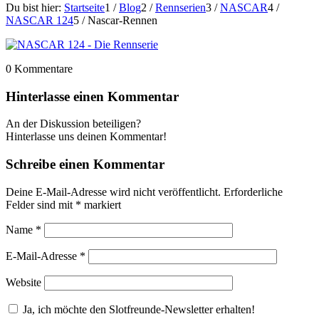
Du bist hier:
Startseite
1
/
Blog
2
/
Rennserien
3
/
NASCAR
4
/
NASCAR 124
5
/
Nascar-Rennen
0
Kommentare
Hinterlasse einen Kommentar
An der Diskussion beteiligen?
Hinterlasse uns deinen Kommentar!
Schreibe einen Kommentar
Deine E-Mail-Adresse wird nicht veröffentlicht.
Erforderliche
Felder sind mit
*
markiert
Name
*
E-Mail-Adresse
*
Website
Ja, ich möchte den Slotfreunde-Newsletter erhalten!