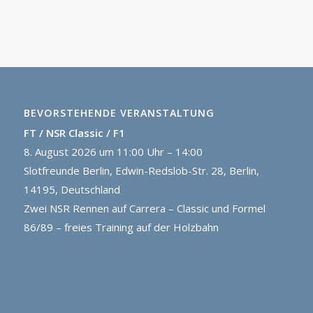
BEVORSTEHENDE VERANSTALTUNG
FT / NSR Classic / F1
8. August 2026 um 11:00 Uhr – 14:00
Slotfreunde Berlin, Edwin-Redslob-Str. 28, Berlin,
14195, Deutschland
Zwei NSR Rennen auf Carrera – Classic und Formel
86/89 – freies Training auf der Holzbahn