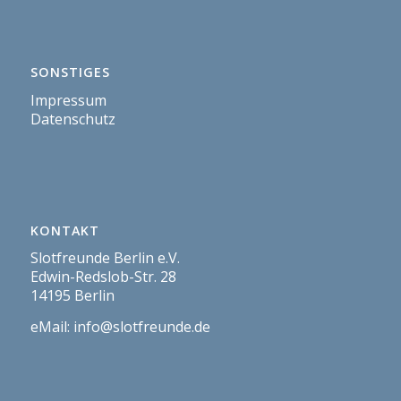
SONSTIGES
Impressum
Datenschutz
KONTAKT
Slotfreunde Berlin e.V.
Edwin-Redslob-Str. 28
14195 Berlin
eMail:
info@slotfreunde.de