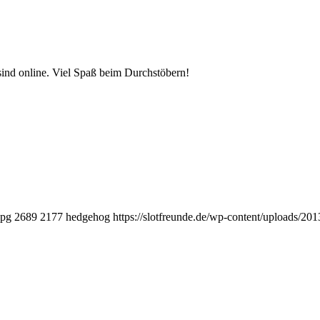
nd online. Viel Spaß beim Durchstöbern!
jpg
2689
2177
hedgehog
https://slotfreunde.de/wp-content/uploads/20