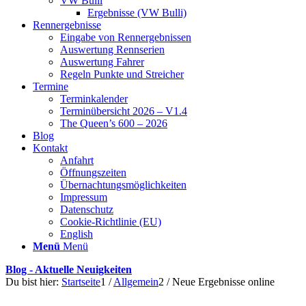
VW Bulli
Ergebnisse (VW Bulli)
Rennergebnisse
Eingabe von Rennergebnissen
Auswertung Rennserien
Auswertung Fahrer
Regeln Punkte und Streicher
Termine
Terminkalender
Terminübersicht 2026 – V1.4
The Queen’s 600 – 2026
Blog
Kontakt
Anfahrt
Öffnungszeiten
Übernachtungsmöglichkeiten
Impressum
Datenschutz
Cookie-Richtlinie (EU)
English
Menü
Menü
Blog - Aktuelle Neuigkeiten
Du bist hier:
Startseite
1
/
Allgemein
2
/
Neue Ergebnisse online