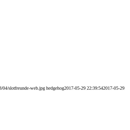
13/04/slotfreunde-web.jpg
hedgehog
2017-05-29 22:39:54
2017-05-29