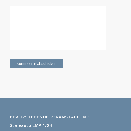
Ja, ich
möchte den
Slotfreunde-
Newsletter
erhalten!
BEVORSTEHENDE VERANSTALTUNG
Scaleauto LMP 1/24